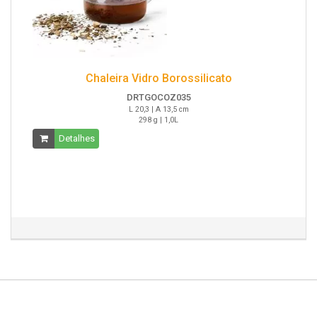
Chaleira Vidro Borossilicato
DRTGOCOZ035
L 20,3 | A 13,5 cm
298 g | 1,0L
Detalhes