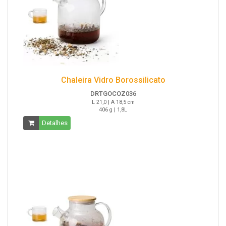
Chaleira Vidro Borossilicato
DRTGOCOZ036
L 21,0 | A 18,5 cm
406 g | 1,8L
Detalhes