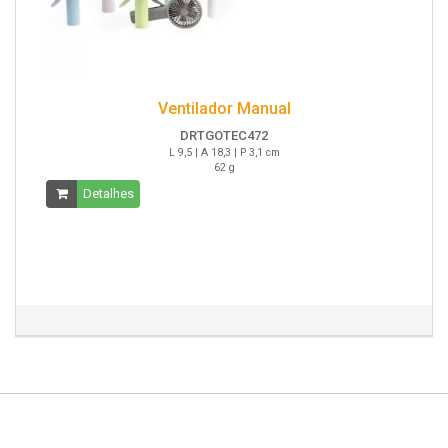
Ventilador Manual
DRTGOTEC472
L 9,5 | A 18,3 | P 3,1 cm
62 g
Detalhes