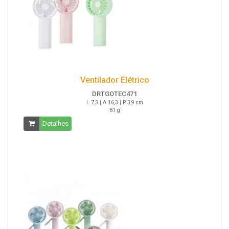
Ventilador Elétrico
DRTGOTEC471
L 7,3 | A 16,3 | P 3,9 cm
81 g
Detalhes