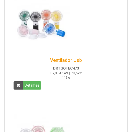
Ventilador Usb
DRTGOTEC473
L 7,8 | A 14,9 | P 3,6 cm
119 g
Detalhes