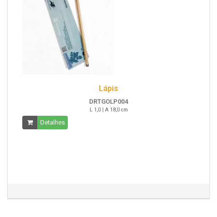
Lápis
DRTGOLP004
L 1,0 | A 18,0 cm
Detalhes