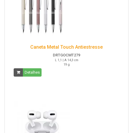
Caneta Metal Touch Antiestresse
DRTGOCMT279
L 1,1 | A 14,3 cm
19 g
Detalhes