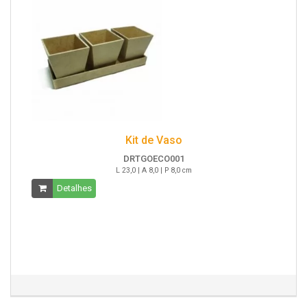
Kit de Vaso
DRTGOECO001
L 23,0 | A 8,0 | P 8,0 cm
Detalhes